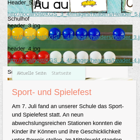
Header_5.jpg
http://localhost/KGS_3_4/images/headers/Header_5.
Schulhof
header_3.jpg
http://localhost/KGS_3_4/images/headers/header_3.
header_4.jpg
http://localhost/KGS_3_4/images/headers/header_4.
Schulhof
Aktuelle Seite:
Startseite
Sport- und Spielefest
Am 7. Juli fand an unserer Schule das Sport-
und Spielefest statt. An neun
abwechslungsreichen Stationen konnten die
Schulhof
Kinder ihr Können und ihre Geschicklichkeit