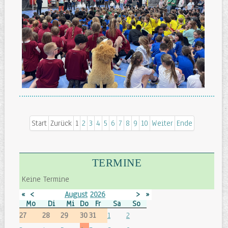
Seite 1 von 20
Start
Zurück
1
2
3
4
5
6
7
8
9
10
Weiter
Ende
TERMINE
Keine Termine
«
<
August
2026
>
»
Mo
Di
Mi
Do
Fr
Sa
So
27
28
29
30
31
1
2