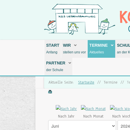
START
WIR
TERMINE
SCHU
Anfang
stellen uns vor
Aktuelles
an der 
PARTNER
der Schule
Aktuelle Seite:
Startseite
//
Termine
//
T
Nach Jahr
Nach Monat
Nach Woc