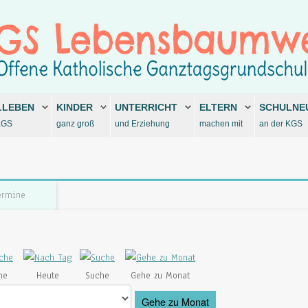
LLEBEN
KINDER
UNTERRICHT
ELTERN
SCHULNE
KGS
ganz groß
und Erziehung
machen mit
an der KGS
ermine
he
Heute
Suche
Gehe zu Monat
Gehe zu Monat