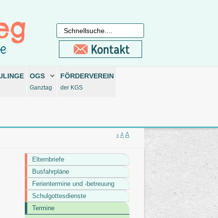
ULINGE
OGS
FÖRDERVEREIN
Ganztag
der KGS
A
A
A
Elternbriefe
Busfahrpläne
Ferientermine und -betreuung
Schulgottesdienste
Termine