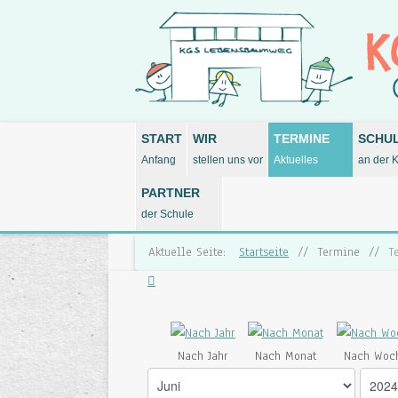
START
WIR
TERMINE
SCHU
Anfang
stellen uns vor
Aktuelles
an der 
PARTNER
der Schule
Aktuelle Seite:
Startseite
//
Termine
//
T
Nach Jahr
Nach Monat
Nach Woc