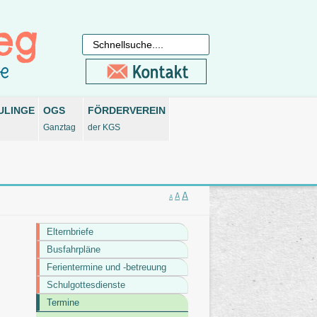
ULINGE
OGS
FÖRDERVEREIN
Ganztag
der KGS
A
A
A
Elternbriefe
Busfahrpläne
Ferientermine und -betreuung
Schulgottesdienste
Termine