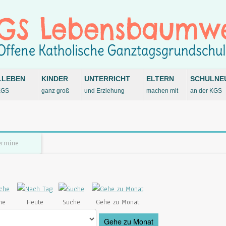
LLEBEN
KINDER
UNTERRICHT
ELTERN
SCHULNE
KGS
ganz groß
und Erziehung
machen mit
an der KGS
ermine
he
Heute
Suche
Gehe zu Monat
Gehe zu Monat