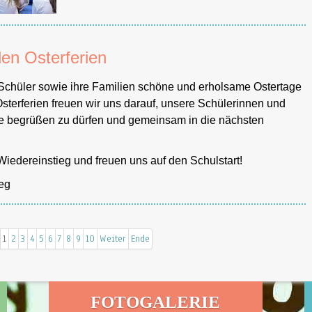
en Osterferien
 Schüler sowie ihre Familien schöne und erholsame Ostertage
sterferien freuen wir uns darauf, unsere Schülerinnen und
e begrüßen zu dürfen und gemeinsam in die nächsten
iedereinstieg und freuen uns auf den Schulstart!
weg
Seite 1 von 10
1
2
3
4
5
6
7
8
9
10
Weiter
Ende
FOTOGALERIE