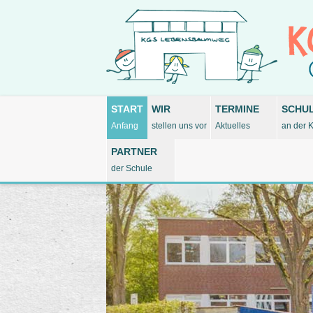
START
WIR
TERMINE
SCHU
Anfang
stellen uns vor
Aktuelles
an der 
PARTNER
der Schule