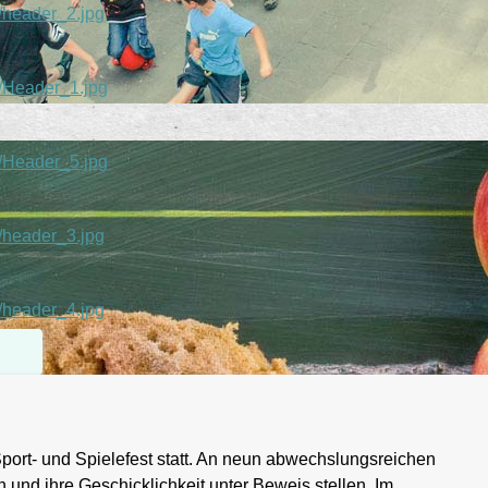
/header_2.jpg
s/Header_1.jpg
s/Header_5.jpg
/header_3.jpg
/header_4.jpg
Sport- und Spielefest statt. An neun abwechslungsreichen
 und ihre Geschicklichkeit unter Beweis stellen. Im