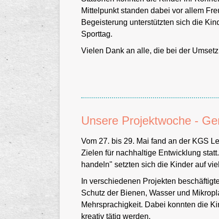
Mittelpunkt standen dabei vor allem Fr
Schulhof
Begeisterung unterstützten sich die K
Sporttag.
Vielen Dank an alle, die bei der Umse
Unsere Projektwoche - Gem
Vom 27. bis 29. Mai fand an der KGS
Zielen für nachhaltige Entwicklung sta
handeln" setzten sich die Kinder auf v
In verschiedenen Projekten beschäftigt
Schutz der Bienen, Wasser und Mikropl
Mehrsprachigkeit. Dabei konnten die K
Schulhof
kreativ tätig werden.