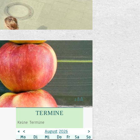
A
A
A
TERMINE
Keine Termine
«
<
August
2026
>
»
Mo
Di
Mi
Do
Fr
Sa
So