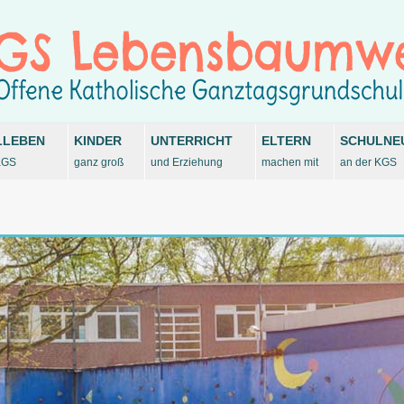
LLEBEN
KINDER
UNTERRICHT
ELTERN
SCHULNE
KGS
ganz groß
und Erziehung
machen mit
an der KGS