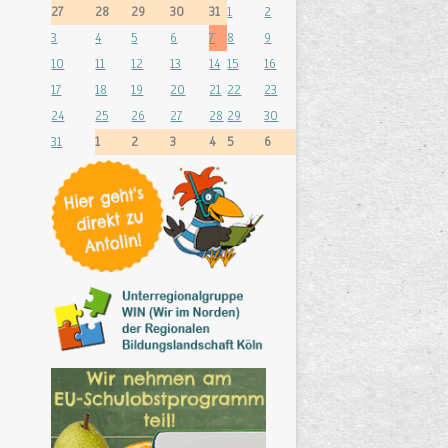
27
28
29
30
31
1
2
3
4
5
6
7
8
9
10
11
12
13
14
15
16
17
18
19
20
21
22
23
24
25
26
27
28
29
30
31
1
2
3
4
5
6