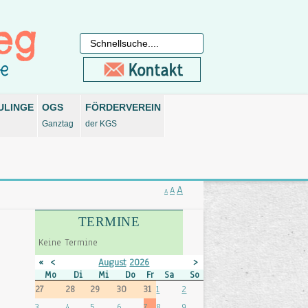
ULINGE
OGS
FÖRDERVEREIN
Ganztag
der KGS
A
A
A
TERMINE
Keine Termine
«
<
August
2026
>
»
Mo
Di
Mi
Do
Fr
Sa
So
27
28
29
30
31
1
2
3
4
5
6
7
8
9