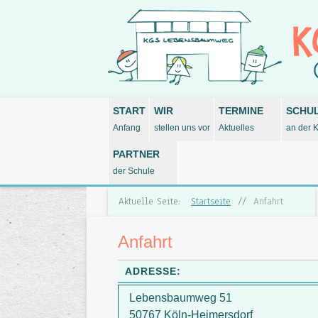
START
WIR
TERMINE
SCHU
Anfang
stellen uns vor
Aktuelles
an der 
PARTNER
der Schule
Aktuelle Seite:
Startseite
//
Anfahrt
Anfahrt
ADRESSE:
Lebensbaumweg 51
50767 Köln-Heimersdorf