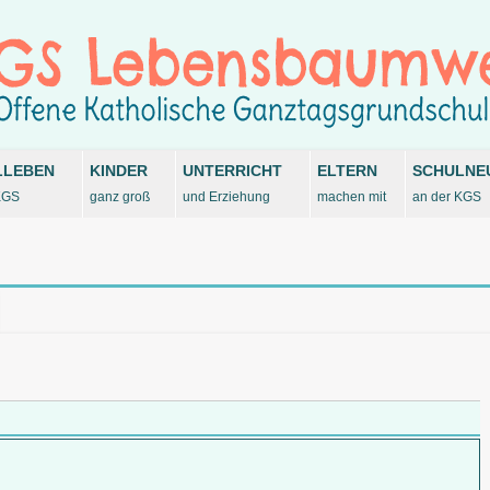
LLEBEN
KINDER
UNTERRICHT
ELTERN
SCHULNE
KGS
ganz groß
und Erziehung
machen mit
an der KGS