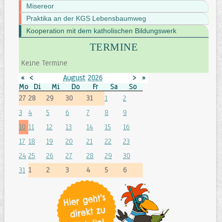
Misereor
Praktika an der KGS Lebensbaumweg
Kooperation mit dem katholischen Bildungswerk
TERMINE
Keine Termine
«
<
August
2026
>
»
Mo
Di
Mi
Do
Fr
Sa
So
27
28
29
30
31
1
2
3
4
5
6
7
8
9
10
11
12
13
14
15
16
17
18
19
20
21
22
23
24
25
26
27
28
29
30
31
1
2
3
4
5
6