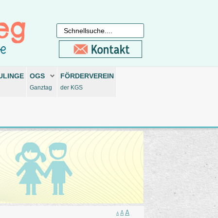
ULINGE
OGS
FÖRDERVEREIN
Ganztag
der KGS
A
A
A