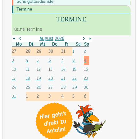
Schulgottesdienste
Termine
TERMINE
Keine Termine
«
<
August
2026
>
»
Mo
Di
Mi
Do
Fr
Sa
So
27
28
29
30
31
1
2
3
4
5
6
7
8
9
10
11
12
13
14
15
16
17
18
19
20
21
22
23
24
25
26
27
28
29
30
31
1
2
3
4
5
6