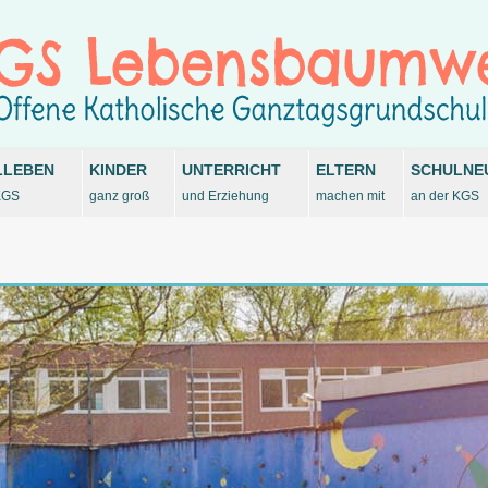
LLEBEN
KINDER
UNTERRICHT
ELTERN
SCHULNE
KGS
ganz groß
und Erziehung
machen mit
an der KGS