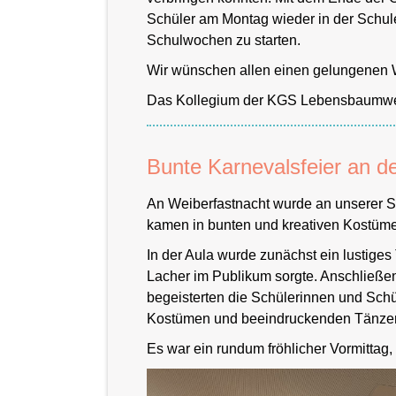
Schüler am Montag wieder in der Schul
Schulhof
Schulwochen zu starten.
Wir wünschen allen einen gelungenen W
Das Kollegium der KGS Lebensbaum
Bunte Karnevalsfeier an
An Weiberfastnacht wurde an unserer Sch
kamen in bunten und kreativen Kostümen
In der Aula wurde zunächst ein lustiges 
Lacher im Publikum sorgte. Anschließen
begeisterten die Schülerinnen und Schül
Kostümen und beeindruckenden Tänzen 
Es war ein rundum fröhlicher Vormitta
Schulhof