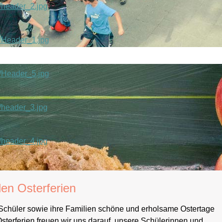
/header_2.jpg
s/Header_1.jpg
s/Header_5.jpg
/header_3.jpg
/header_4.jpg
en Osterferien
 Schüler sowie ihre Familien schöne und erholsame Ostertage
sterferien freuen wir uns darauf, unsere Schülerinnen und