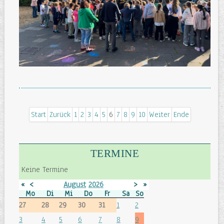
Seite 6 von 20
Start
Zurück
1
2
3
4
5
6
7
8
9
10
Weiter
Ende
TERMINE
Keine Termine
«
<
August
2026
>
»
Mo
Di
Mi
Do
Fr
Sa
So
27
28
29
30
31
1
2
3
4
5
6
7
8
9