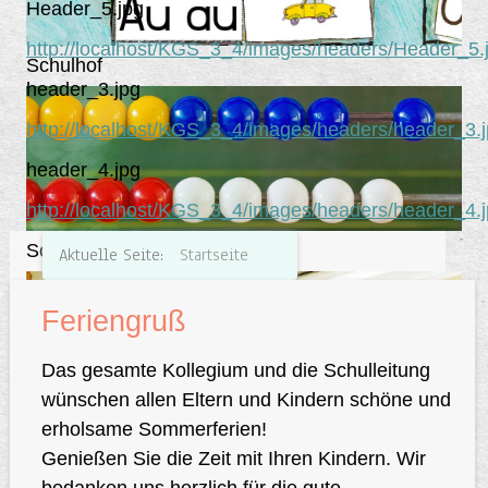
Header_5.jpg
http://localhost/KGS_3_4/images/headers/Header_5.
Schulhof
header_3.jpg
http://localhost/KGS_3_4/images/headers/header_3.
header_4.jpg
http://localhost/KGS_3_4/images/headers/header_4.
Schulhof
Aktuelle Seite:
Startseite
Feriengruß
Das gesamte Kollegium und die Schulleitung
wünschen allen Eltern und Kindern schöne und
erholsame Sommerferien!
Schulhof
Genießen Sie die Zeit mit Ihren Kindern. Wir