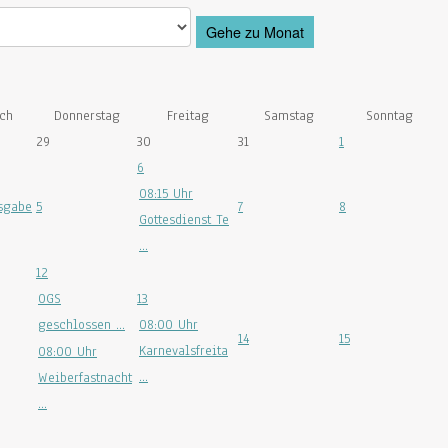
Gehe zu Monat
ch
Donnerstag
Freitag
Samstag
Sonntag
29
30
31
1
6
08:15 Uhr
sgabe
5
7
8
Gottesdienst Te
...
12
OGS
13
geschlossen ...
08:00 Uhr
14
15
Karnevalsfreita
08:00 Uhr
...
Weiberfastnacht
...