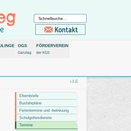
ULINGE
OGS
FÖRDERVEREIN
Ganztag
der KGS
A
A
A
Elternbriefe
Busfahrpläne
Ferientermine und -betreuung
Schulgottesdienste
Termine