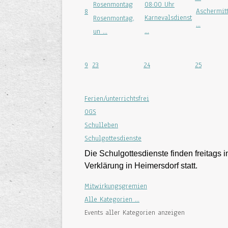
Rosenmontag
08:00 Uhr
Aschermit
8
Karnevalsdienst
Rosenmontag,
...
...
un ...
9
23
24
25
Ferien/unterrichtsfrei
OGS
Schulleben
Schulgottesdienste
Die Schulgottesdienste finden freitags in
Verklärung in Heimersdorf statt.
Mitwirkungsgremien
Alle Kategorien ...
Events aller Kategorien anzeigen