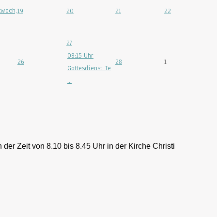
twoch,
19
20
21
22
27
08:15 Uhr
26
28
1
Gottesdienst Te
...
 der Zeit von 8.10 bis 8.45 Uhr in der Kirche Christi