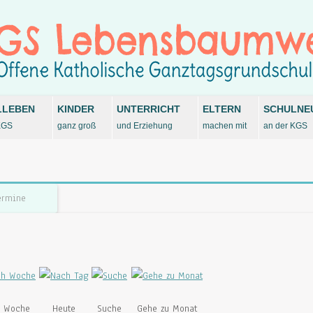
LLEBEN
KINDER
UNTERRICHT
ELTERN
SCHULNE
KGS
ganz groß
und Erziehung
machen mit
an der KGS
ermine
 Woche
Heute
Suche
Gehe zu Monat